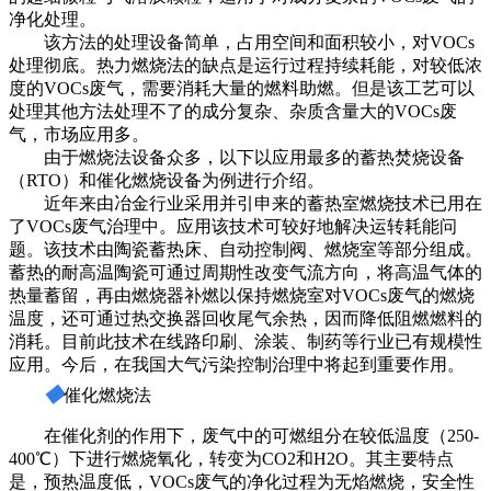
净化处理。
该方法的处理设备简单，占用空间和面积较小，对VOCs
处理彻底。热力燃烧法的缺点是运行过程持续耗能，对较低浓
度的VOCs废气，需要消耗大量的燃料助燃。但是该工艺可以
处理其他方法处理不了的成分复杂、杂质含量大的VOCs废
气，市场应用多。
由于燃烧法设备众多，以下以应用最多的蓄热焚烧设备
（RTO）和催化燃烧设备为例进行介绍。
近年来由冶金行业采用并引申来的蓄热室燃烧技术已用在
了VOCs废气治理中。应用该技术可较好地解决运转耗能问
题。该技术由陶瓷蓄热床、自动控制阀、燃烧室等部分组成。
蓄热的耐高温陶瓷可通过周期性改变气流方向，将高温气体的
热量蓄留，再由燃烧器补燃以保持燃烧室对VOCs废气的燃烧
温度，还可通过热交换器回收尾气余热，因而降低阻燃燃料的
消耗。目前此技术在线路印刷、涂装、制药等行业已有规模性
应用。今后，在我国大气污染控制治理中将起到重要作用。
◆
催化燃烧法
在催化剂的作用下，废气中的可燃组分在较低温度（250-
400℃）下进行燃烧氧化，转变为CO2和H2O。其主要特点
是，预热温度低，VOCs废气的净化过程为无焰燃烧，安全性