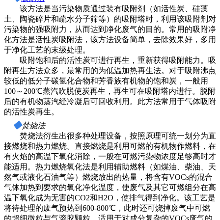
该方法是当污染物质通过装有吸附剂（如活性炭、硅藻
土、陶瓷碎片和疏水分子筛等）的吸附塔时，利用该吸附剂对
污染物的强吸附力，从而达到净化废气的目的。常用的吸附净
化方法是活性炭吸附法，该方法设备简单，去除效果好，多用
于净化工艺的末级处理。
吸附饱和后的活性炭可进行再生，重新获得吸附能力。吸
附再生方法众多，最常用的为低温加热再生法。对于吸附沸点
较低的低分子碳氢化合物和芳香族有机物的饱和炭，一般用
100～200℃蒸汽吹脱使炭再生，再生可在吸附塔内进行。脱附
后的有机物蒸汽经冷凝后可回收利用。此方法常用于气体吸附
的活性炭再生。
◆
焚烧法
焚烧法衍生出很多种处理设备，按照原理可统一划分为直
接燃烧和热力燃烧。直接燃烧是利用可燃的有机物作燃料，在
有火焰的高温下氧化消除，一般在可燃污染物浓度足够高时才
能适用。热力燃烧氧化法是利用辅助燃料（如煤油、柴油、天
然气或液化石油气等）燃烧放出的热量，将含有VOCs的混合
气体加热到要求的氧化净化温度，使废气及其它可燃组分在高
温下氧化成为无害的CO2和H2O，使排气得到净化。该工艺是
将待处理的废气预热到600-800℃，此时还可烧掉废气中可燃
的超细微粒与气溶胶颗粒，适用于对成分复杂的VOCs废气的